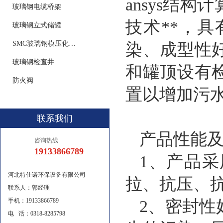
ansys结
玻璃钢电缆桥架
技术**，
玻璃钢立式储罐
SMC玻璃钢模压化粪池
染、成型性
玻璃钢检查井
和罐顶设有
防火阀
置以增加污水
联系我们
产品性能
咨询热线
19133866789
1、产品
河北特仕诺环保设备有限公司
拉、抗压、
联系人：郭经理
手机：19133866789
2、密封
电 话：0318-8285798