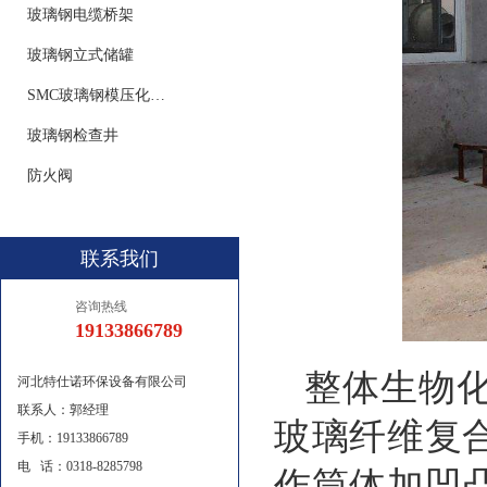
玻璃钢电缆桥架
玻璃钢立式储罐
SMC玻璃钢模压化粪池
玻璃钢检查井
防火阀
联系我们
咨询热线
19133866789
整体生物
河北特仕诺环保设备有限公司
联系人：郭经理
玻璃纤维复
手机：19133866789
电 话：0318-8285798
作筒体加凹