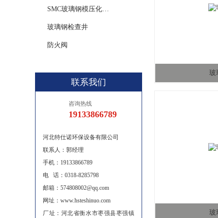
SMC玻璃钢模压化粪池
玻璃钢检查井
防火阀
玻
联系我们
咨询热线
19133866789
河北特仕诺环保设备有限公司
联系人：郭经理
手机：19133866789
电 话：0318-8285798
邮箱：574808002@qq.com
网址：www.hsteshinuo.com
玻
厂址：河北省衡水市枣强县枣强镇