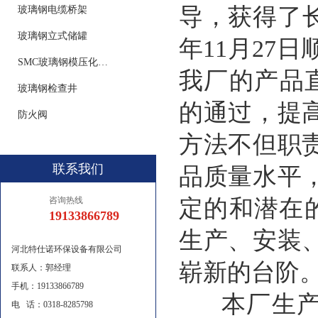
导，获得了长
玻璃钢电缆桥架
玻璃钢立式储罐
年11月27日
SMC玻璃钢模压化粪池
我厂的产品直
玻璃钢检查井
的通过，提
防火阀
方法不但职
联系我们
品质量水平，
咨询热线
定的和潜在的
19133866789
生产、安装
河北特仕诺环保设备有限公司
崭新的台阶
联系人：郭经理
手机：19133866789
本厂生产的
电 话：0318-8285798