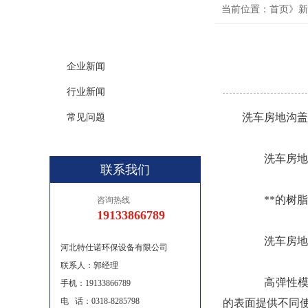
news
当前位置：首页》新
新闻分类
企业新闻
行业新闻
洗车房地沟盖
常见问题
洗车房地沟
联系我们
**的树脂及
咨询热线
19133866789
洗车房地
河北特仕诺环保设备有限公司
联系人：郭经理
高弹性模量
手机：19133866789
电 话：0318-8285798
的表面提供不同