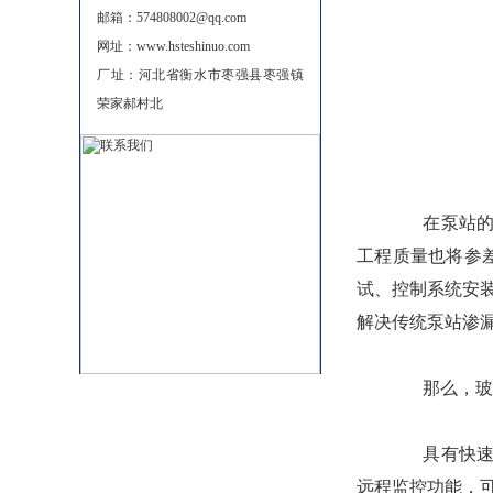
邮箱：574808002@qq.com
网址：www.hsteshinuo.com
厂址：河北省衡水市枣强县枣强镇
荣家郝村北
在泵站的建
工程质量也将参
试、控制系统安
解决传统泵站渗
那么，玻璃
具有快速施
远程监控功能，