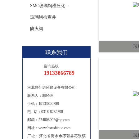
SMC玻璃钢模压化粪池
玻璃钢检查井
防火阀
玻
联系我们
咨询热线
19133866789
河北特仕诺环保设备有限公司
联系人：郭经理
手机：19133866789
电 话：0318-8285798
邮箱：574808002@qq.com
网址：www.hsteshinuo.com
玻
厂址：河北省衡水市枣强县枣强镇