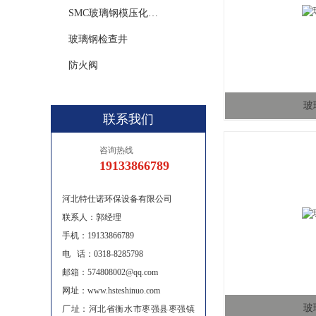
SMC玻璃钢模压化粪池
玻璃钢检查井
防火阀
玻
联系我们
咨询热线
19133866789
河北特仕诺环保设备有限公司
联系人：郭经理
手机：19133866789
电 话：0318-8285798
邮箱：574808002@qq.com
网址：www.hsteshinuo.com
玻
厂址：河北省衡水市枣强县枣强镇